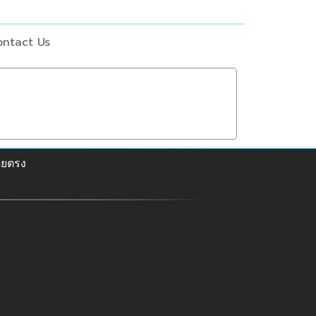
ntact Us
ดยตรง